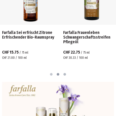
Farfalla Sei erfrischt Zitrone
Farfalla Frauenleben
Erfrischender Bio-Raumspray
Schwangerschaftsstreifen
Pflegeöl
CHF 15.75
CHF 22.75
/
75
ml
/
75
ml
CHF 21.00 / 100 ml
CHF 30.33 / 100 ml