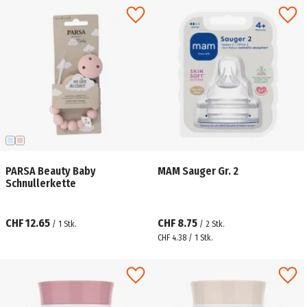
PARSA Beauty Baby
MAM Sauger Gr. 2
Schnullerkette
CHF 12.65
CHF 8.75
/
1
Stk.
/
2
Stk.
CHF 4.38 / 1 Stk.