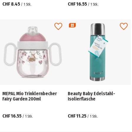
CHF 8.45
CHF 16.55
/
1
Stk.
/
1
Stk.
MEPAL Mio Trinklernbecher
Beauty Baby Edelstahl-
Fairy Garden 200ml
Isolierflasche
CHF 16.55
CHF 11.25
/
1
Stk.
/
1
Stk.