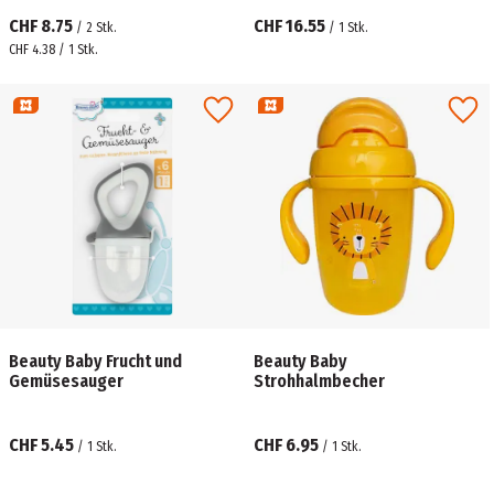
CHF 8.75
CHF 16.55
/
2
Stk.
/
1
Stk.
CHF 4.38 / 1 Stk.
Beauty Baby Frucht und
Beauty Baby
Gemüsesauger
Strohhalmbecher
CHF 5.45
CHF 6.95
/
1
Stk.
/
1
Stk.