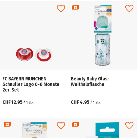
FC BAYERN MÜNCHEN
Beauty Baby Glas-
Schnuller Logo 0-6 Monate
Weithalsflasche
2er-Set
CHF 12.95
CHF 4.95
/
1
Stk.
/
1
Stk.