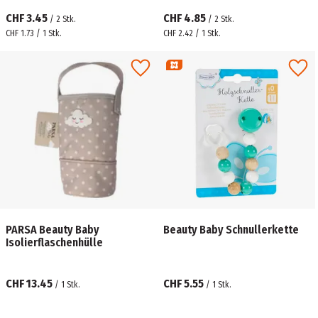
CHF 3.45
CHF 4.85
/
2
Stk.
/
2
Stk.
CHF 1.73 / 1 Stk.
CHF 2.42 / 1 Stk.
PARSA Beauty Baby
Beauty Baby Schnullerkette
Isolierflaschenhülle
CHF 13.45
CHF 5.55
/
1
Stk.
/
1
Stk.