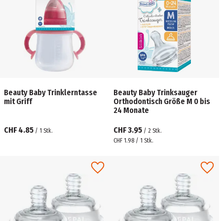
Beauty Baby Trinklerntasse
Beauty Baby Trinksauger
mit Griff
Orthodontisch Größe M 0 bis
24 Monate
CHF 4.85
CHF 3.95
/
1
Stk.
/
2
Stk.
CHF 1.98 / 1 Stk.