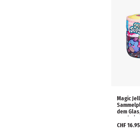
Magic Jel
Sammelpl
dem Glas,
erschein
Überrasc
CHF 16.95