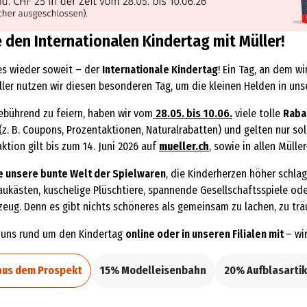
e den Internationalen Kindertag mit Müller!
es wieder soweit – der
Internationale Kindertag
! Ein Tag, an dem w
üller nutzen wir diesen besonderen Tag, um die kleinen Helden in un
bührend zu feiern, haben wir vom
28.05. bis
10
.
06.
viele tolle
Raba
(z. B. Coupons, Prozentaktionen, Naturalrabatten) und gelten nur sol
ktion gilt bis zum 14. Juni 2026 auf
mueller.ch
, sowie in allen Müller
e unsere bunte Welt der Spielwaren
, die Kinderherzen höher schlag
aukästen, kuschelige Plüschtiere, spannende Gesellschaftsspiele ode
lzeug. Denn es gibt nichts schöneres als gemeinsam zu lachen, zu t
t uns rund um den Kindertag
online oder in unseren Filialen mit
– wi
aus dem Prospekt
15% Modelleisenbahn
20% Aufblasartik