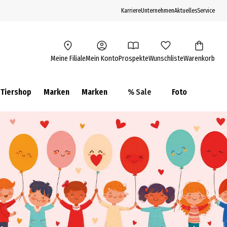
Karriere
Unternehmen
Aktuelles
Service
Meine Filiale
Mein Konto
Prospekte
Wunschliste
Warenkorb
Tiershop
Marken
Marken
% Sale
Foto