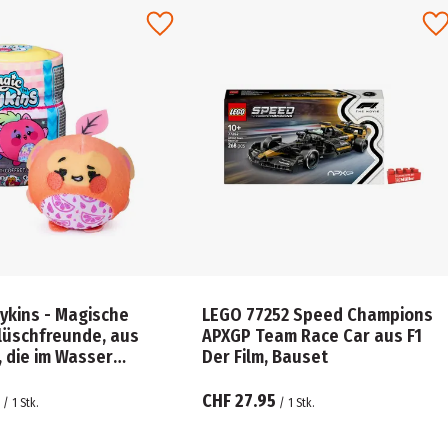
lykins - Magische
LEGO 77252 Speed Champions
üschfreunde, aus
APXGP Team Race Car aus F1
 die im Wasser
Der Film, Bauset
en,
hungsspielzeug
CHF 27.95
/
1
Stk.
/
1
Stk.