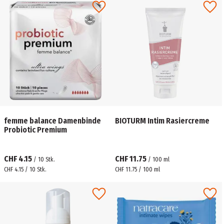
femme balance Damenbinde
BIOTURM Intim Rasiercreme
Probiotic Premium
CHF 4.15
CHF 11.75
/
10
Stk.
/
100
ml
CHF 4.15 / 10 Stk.
CHF 11.75 / 100 ml