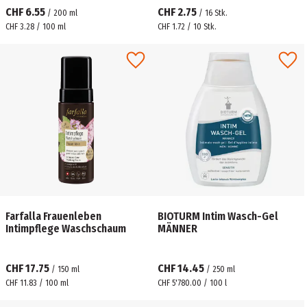
CHF 6.55
CHF 2.75
/
200
ml
/
16
Stk.
CHF 3.28 / 100 ml
CHF 1.72 / 10 Stk.
Farfalla Frauenleben
BIOTURM Intim Wasch-Gel
Intimpflege Waschschaum
MÄNNER
CHF 17.75
CHF 14.45
/
150
ml
/
250
ml
CHF 11.83 / 100 ml
CHF 5'780.00 / 100 l