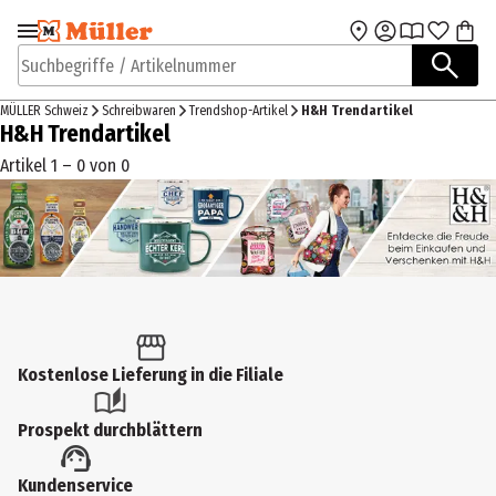
Zur Navigation
Zum Hauptinhalt
springen
springen
Suchbegriffe / Artikelnummer
MÜLLER Schweiz
Schreibwaren
Trendshop-Artikel
H&H Trendartikel
H&H Trendartikel
Artikel 1 – 0 von 0
Kostenlose Lieferung in die Filiale
Prospekt durchblättern
Kundenservice