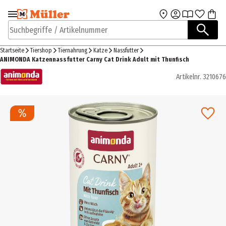
Zur Navigation
Zum Hauptinhalt
springen
springen
Suchbegriffe / Artikelnummer
Startseite
Tiershop
Tiernahrung
Katze
Nassfutter
ANIMONDA Katzennassfutter Carny Cat Drink Adult mit Thunfisch
Artikelnr.
3210676