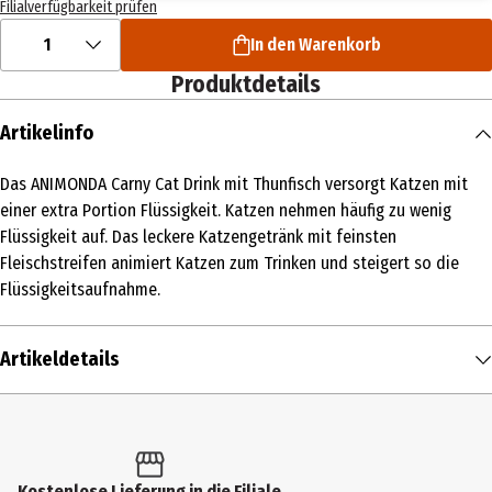
Filialverfügbarkeit prüfen
1
In den Warenkorb
Produktdetails
Artikelinfo
Das ANIMONDA Carny Cat Drink mit Thunfisch versorgt Katzen mit
einer extra Portion Flüssigkeit. Katzen nehmen häufig zu wenig
Flüssigkeit auf. Das leckere Katzengetränk mit feinsten
Fleischstreifen animiert Katzen zum Trinken und steigert so die
Flüssigkeitsaufnahme.
Artikeldetails
Inhalt
140 ml
Produkttyp
Kostenlose Lieferung in die Filiale