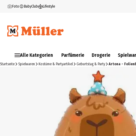
Foto
BabyClub
Lifestyle
Alle Kategorien
Parfümerie
Drogerie
Spielwa
Startseite
Spielwaren
Kostüme & Partyartikel
Geburtstag & Party
Artona - Folien