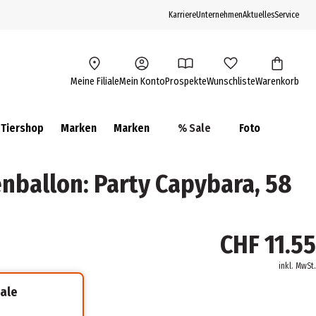
Karriere
Unternehmen
Aktuelles
Service
Meine Filiale
Mein Konto
Prospekte
Wunschliste
Warenkorb
Tiershop
Marken
Marken
% Sale
Foto
enballon: Party Capybara, 58
CHF 11.55
inkl. MwSt.
iale