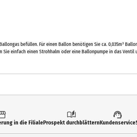
allongas befüllen. Für einen Ballon benötigen Sie ca. 0,035m³ Ballo
en Sie einfach einen Strohhalm oder eine Ballonpumpe in das Ventil 
1 Stk.
Luftballons und Zubehör
rung in die Filiale
Prospekt durchblättern
Kundenservice
3 Jahre