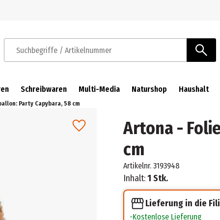
Zur Navigation springen
Zum Hauptinhalt springen
Suchbegriffe / Artikelnummer
ren
Schreibwaren
Multi-Media
Naturshop
Haushalt
ballon: Party Capybara, 58 cm
Artona - Foli
cm
Artikelnr.
3193948
Inhalt:
1 Stk.
Lieferung in die Fil
Kostenlose Lieferung