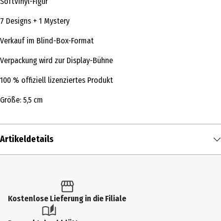
SoftVinyl-Figur
7 Designs + 1 Mystery
Verkauf im Blind-Box-Format
Verpackung wird zur Display-Bühne
100 % offiziell lizenziertes Produkt
Größe: 5,5 cm
Artikeldetails
Inhalt
1 Stk.
Produkttyp
Kostenlose Lieferung in die Filiale
Fan-Artikel