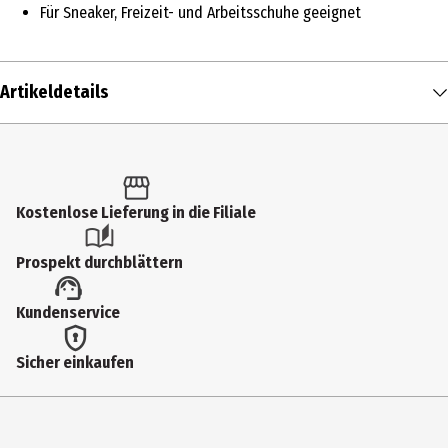
Für Sneaker, Freizeit- und Arbeitsschuhe geeignet
Artikeldetails
Inhalt
120 cm
Produkttyp
Kostenlose Lieferung in die Filiale
Schuhpflege
Prospekt durchblättern
Farbe
Kundenservice
Weiß
Materialdetails
Sicher einkaufen
100% Baumwolle, Schnürsenkel und Enden biologisch abbaubar.
Hersteller