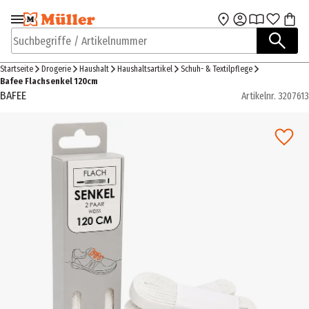
Zur Navigation
Zum Hauptinhalt
springen
springen
Suchbegriffe / Artikelnummer
Startseite
Drogerie
Haushalt
Haushaltsartikel
Schuh- & Textilpflege
Bafee Flachsenkel 120cm
BAFEE
Artikelnr.
3207613