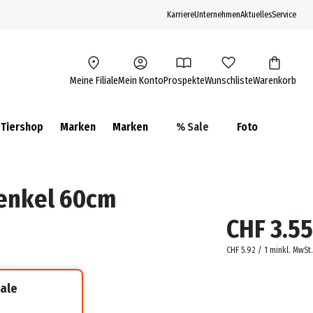
Karriere
Unternehmen
Aktuelles
Service
Meine Filiale
Mein Konto
Prospekte
Wunschliste
Warenkorb
Tiershop
Marken
Marken
% Sale
Foto
enkel 60cm
CHF 3.55
CHF 5.92 / 1 m
inkl. MwSt.
iale