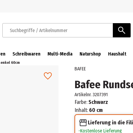
Zur Navigation springen
Zum Hauptinhalt springen
Suchbegriffe / Artikelnummer
ren
Schreibwaren
Multi-Media
Naturshop
Haushalt
senkel 60cm
BAFEE
Bafee Runds
Artikelnr.
3207391
Farbe:
Schwarz
Inhalt:
60 cm
Lieferung in die Fil
Kostenlose Lieferung