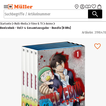
Zur Navigation
Zum Hauptinhalt
springen
springen
Suchbegriffe / Artikelnummer
Startseite
Multi-Media
Filme & TV
Anime
Beelzebub - Vol.1-4 Gesamtausgabe - Bundle [8 BRs]
Artikelnr.
3198470