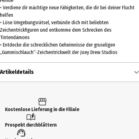
Feinde
• Verdiene dir mächtige neue Fähigkeiten, die dir bei deiner Flucht
helfen
• Löse Umgebungsrätsel, verbünde dich mit beliebten
Zeichentrickfiguren und entkomme dem Schrecken des
Tintendämons
• Entdecke die schrecklichen Geheimnisse der gruseligen
„Gummischlauch“-Zeichentrickwelt der Joey Drew Studios
Artikeldetails
Inhalt
1 Stk.
Altersfreigabe
Kostenlose Lieferung in die Filiale
FSK 16
Prospekt durchblättern
Produkttyp