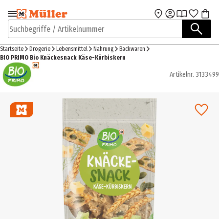
Zur Navigation
Zum Hauptinhalt
springen
springen
Suchbegriffe / Artikelnummer
Startseite
Drogerie
Lebensmittel
Nahrung
Backwaren
BIO PRIMO Bio Knäckesnack Käse-Kürbiskern
Artikelnr.
3133499