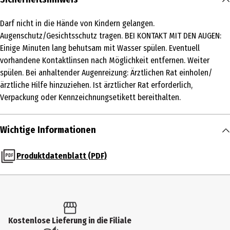
5-15%: Bleichmittel auf Sauerstoffbasis. <5%: Polycarboxylate,
Darf nicht in die Hände von Kindern gelangen.
nichtionische Tenside, Phosphonate. Enthält Enzyme.
Augenschutz/Gesichtsschutz tragen. BEI KONTAKT MIT DEN AUGEN:
Eigenschaften
Einige Minuten lang behutsam mit Wasser spülen. Eventuell
vorhandene Kontaktlinsen nach Möglichkeit entfernen. Weiter
Ohne Farbstoffe|Ohne Duftstoffe|Ohne Konservierungsstoffe
spülen. Bei anhaltender Augenreizung: Ärztlichen Rat einholen/
Lagerhinweis
ärztliche Hilfe hinzuziehen. Ist ärztlicher Rat erforderlich,
Verpackung oder Kennzeichnungsetikett bereithalten.
Kühl und trocken lagern.
Anwendungshinweis
Wichtige Informationen
1 Tab pro Spülgang verwenden. Folie nicht mit feuchten Händen
berühren. Grobe Speisereste vorab entfernen. Kein Vorspülen -
Produktdatenblatt (PDF)
Strom und Wasser sparen Bei niedrigen Temperaturen spülen
(50°C). Geeignet für kurze Programme. Intensiv-Programme nur bei
starken Verschmutzungen verwenden. Maschine stets gut befüllt
laufen lassen.
Hersteller
Kostenlose Lieferung in die Filiale