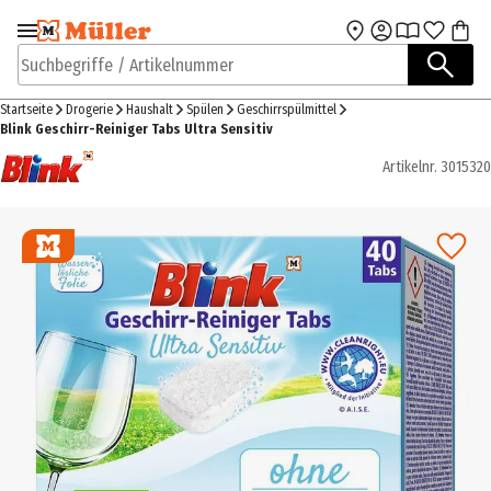
Zur Navigation
Zum Hauptinhalt
springen
springen
Suchbegriffe / Artikelnummer
Startseite
Drogerie
Haushalt
Spülen
Geschirrspülmittel
Blink Geschirr-Reiniger Tabs Ultra Sensitiv
Artikelnr.
3015320