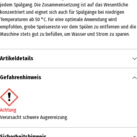
jedem Spülgang. Die Zusammensetzung ist auf das Wesentliche
konzentriert und eignet sich auch für Spülgänge bei niedrigen
Temperaturen ab 50 °C. Für eine optimale Anwendung wird
empfohlen, grobe Speisereste vor dem Spülen zu entfernen und die
Maschine stets gut zu befüllen, um Wasser und Strom zu sparen.
Artikeldetails
Inhalt
Gefahrenhinweis
40 Stk.
Produkttyp
Geschirrspültabs, -Gel & -Pulver
Achtung
Produkteigenschaft
Verursacht schwere Augenreizung.
reinigend|hypoallergen
Sicherheitshinweis
Inhaltsstoffe