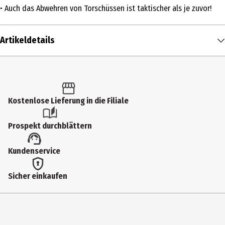
• Auch das Abwehren von Torschüssen ist taktischer als je zuvor!
Artikeldetails
Inhalt
1 Stk.
Altersfreigabe
Kostenlose Lieferung in die Filiale
FSK 6
Prospekt durchblättern
Produkttyp
Kundenservice
Multimedia
Anzahl Bonusdiscs
Sicher einkaufen
0
Virtual Reality
Nein