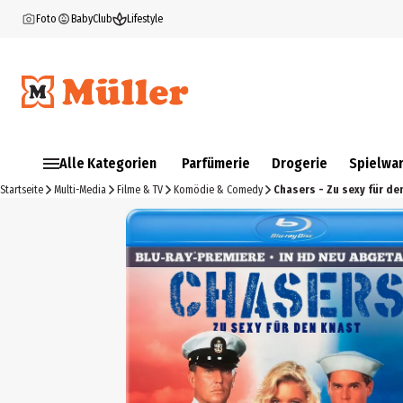
Foto
BabyClub
Lifestyle
Alle Kategorien
Parfümerie
Drogerie
Spielwa
Startseite
Multi-Media
Filme & TV
Komödie & Comedy
Chasers - Zu sexy für de