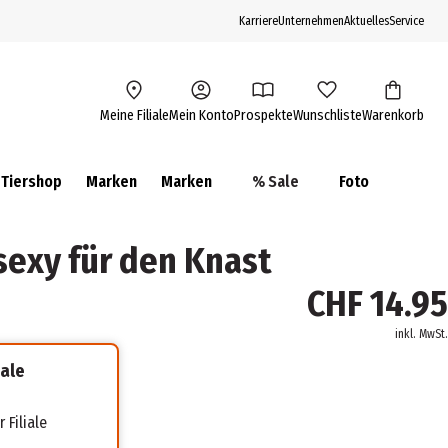
Karriere
Unternehmen
Aktuelles
Service
Meine Filiale
Mein Konto
Prospekte
Wunschliste
Warenkorb
Tiershop
Marken
Marken
% Sale
Foto
sexy für den Knast
CHF 14.95
inkl. MwSt.
iale
 Filiale