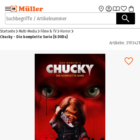
Zur Navigation
Zum Hauptinhalt
springen
springen
Suchbegriffe / Artikelnummer
Startseite
Multi-Media
Filme & TV
Horror
Chucky - Die komplette Serie [6 DVDs]
Artikelnr.
3193421