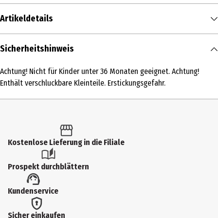
Artikeldetails
Inhalt
Sicherheitshinweis
1 Stk.
Achtung! Nicht für Kinder unter 36 Monaten geeignet. Achtung!
Produkttyp
Enthält verschluckbare Kleinteile. Erstickungsgefahr.
Kleinspielzeug
Altersempfehlung ab
3 Jahre
Kostenlose Lieferung in die Filiale
Artikelnummer des Herstellers
54819
Prospekt durchblättern
Besonderheiten
Kundenservice
Achtung: diesen Artikel gibt es in verschiedenen Ausführungen. Sie
erhalten nur 1 Artikel (zufällige Auswahl im Lager). Eine Vorauswahl
Sicher einkaufen
ist nicht möglich.