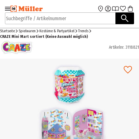
Zur Navigation
Zum Hauptinhalt
springen
springen
Suchbegriffe / Artikelnummer
Startseite
Spielwaren
Kostüme & Partyartikel
Trends
CRAZE Mini Mart sortiert (Keine Auswahl möglich)
Artikelnr.
3118821