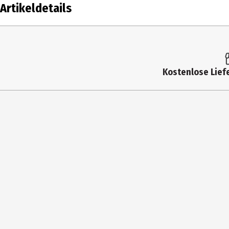
Artikeldetails
Inhalt
1 S
Produkttyp
Mu
Kostenlose Liefe
Künstler
Da
Medium
LP
Genre
Ro
Anzahl Medien im Artikel
1
Hersteller
Uni
Herstelleradresse
s-
Kontaktmöglichkeit
pr