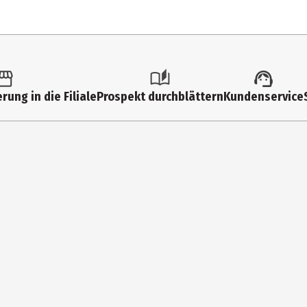
tk.
ltimedia
rung in die Filiale
Prospekt durchblättern
Kundenservice
nzig
 (analog)
ck international
versal International Music B.V.
Gravelandseweg 80, Hilversum, 1217 EW, Netherlands (the)
oductsafety@umusic.com