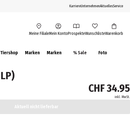
Karriere
Unternehmen
Aktuelles
Service
Meine Filiale
Mein Konto
Prospekte
Wunschliste
Warenkorb
Tiershop
Marken
Marken
% Sale
Foto
 LP)
CHF 34.95
inkl. MwSt.
Aktuell nicht lieferbar