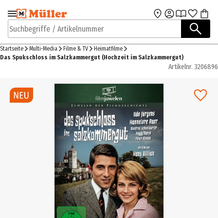
Zur Navigation
Zum Hauptinhalt
springen
springen
Suchbegriffe / Artikelnummer
Startseite
Multi-Media
Filme & TV
Heimatfilme
Das Spukschloss im Salzkammergut (Hochzeit im Salzkammergut)
Artikelnr.
3206896