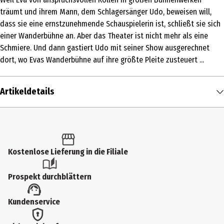
träumt und ihrem Mann, dem Schlagersänger Udo, beweisen will,
dass sie eine ernstzunehmende Schauspielerin ist, schließt sie sich
einer Wanderbühne an. Aber das Theater ist nicht mehr als eine
Schmiere. Und dann gastiert Udo mit seiner Show ausgerechnet
dort, wo Evas Wanderbühne auf ihre größte Pleite zusteuert ...
Artikeldetails
Inhalt
1 Stk.
Altersfreigabe
Kostenlose Lieferung in die Filiale
6
Prospekt durchblättern
Produkttyp
Kundenservice
Multimedia
Bildformat