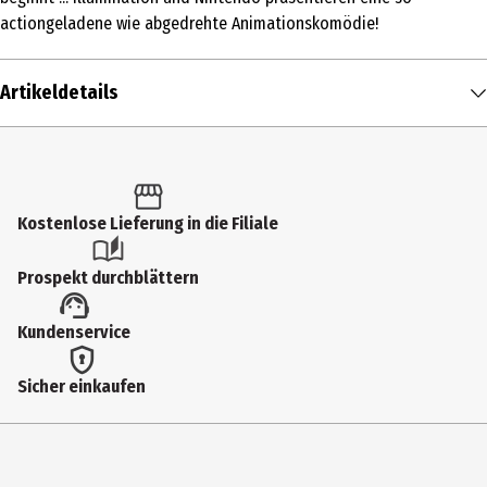
actiongeladene wie abgedrehte Animationskomödie!
Artikeldetails
Inhalt
1 Stk.
Altersfreigabe
Kostenlose Lieferung in die Filiale
6
Prospekt durchblättern
Produkttyp
Kundenservice
Multimedia
Bildformat
Sicher einkaufen
1080p|HD|2391|Widescreen
Anzahl Bonusdiscs
0