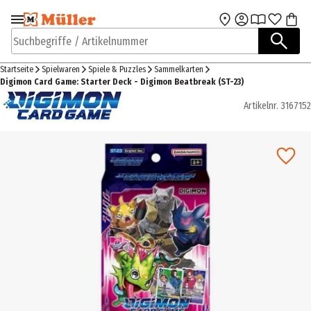
Zur Navigation
Zum Hauptinhalt
springen
springen
Suchbegriffe / Artikelnummer
Startseite
Spielwaren
Spiele & Puzzles
Sammelkarten
Digimon Card Game: Starter Deck - Digimon Beatbreak (ST-23)
Artikelnr.
3167152