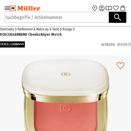
Zur Navigation
Zum Hauptinhalt
springen
springen
Suchbegriffe / Artikelnummer
Startseite
Parfümerie
Make-up
Teint
Rouge
DOLCE&GABBANA Cheeks&Eyes Match
Artikelnr.
3045072