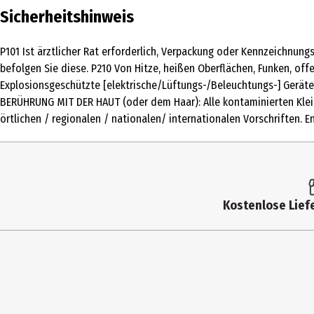
Sicherheitshinweis
Duftwirkung
sinnlich
P101 Ist ärztlicher Rat erforderlich, Verpackung oder Kennzeichnun
Inhaltsstoffe
INGREDIENTS: ALCOHOL DENAT., PARFUM (F
befolgen Sie diese. P210 Von Hitze, heißen Oberflächen, Funken, of
BERGAMIA (BERGAMOT) PEEL OIL, COUMARIN, 
Explosionsgeschützte [elektrische/Lüftungs-/Beleuchtungs-] Gerät
DIETHYLAMINO HYDROXYBENZOYL HEXYL BEN
BERÜHRUNG MIT DER HAUT (oder dem Haar): Alle kontaminierten Klei
ZEYLANICUM BARK OIL, BETA-CARYOPHYLLENE
örtlichen / regionalen / nationalen/ internationalen Vorschriften. E
ALCOHOL, BENZYL BENZOATE, ALPHA-TERPINENE
Bitte überprüfen Sie stets die Angaben auf
Anwendungshinweis
Tragen Sie es direkt auf warme, pulsierend
trocknen, bevor Sie Kleidung anlegen. Auf
Kostenlose Liefe
Zielgruppe
Damen
Basisnote
Amber Holz
Herznote
Frangipani
Kopfnote
Sizilianische Zitrone