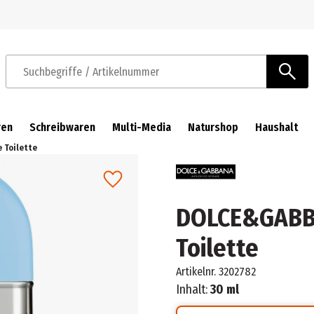
Zur Navigation springen
Zum Hauptinhalt springen
Suchbegriffe / Artikelnummer
ren
Schreibwaren
Multi-Media
Naturshop
Haushalt
 Toilette
DOLCE&GABBA
Toilette
Artikelnr.
3202782
Inhalt:
30 ml