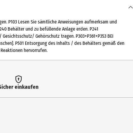
langen. P103 Lesen Sie sämtliche Anweisungen aufmerksam und
ENES, LIMONENE, HEXAMETHYLINDANOPYRAN, CITRUS AURANTIUM
240 Behälter und zu befüllende Anlage erden. P241
, CITRUS LIMON (LEMON) PEEL OIL, PINENE, VANILLIN,
 Gesichtsschutz/ Gehörschutz tragen. P303+P361+P353 BEI
ROCINNAMATE, GERANIOL, ROSE KETONES, CITRAL, CINNAMOMUM
schen]. P501 Entsorgung des Inhalts / des Behälters gemäß den
ERPINOLENE, CITRIC ACID, HYDROXYCITRONELLAL, CINNAMYL
e Reaktionen hervorrufen.
OW 6) Die Liste der Inhaltsstoffe wird regelmäßig aktualisiert.
sönlichen Gebrauch geeignet ist.
ieren Sie das Gel sanft ein und lassen Sie es vollständig
en Sie den Kontakt mit den Augen.
Sicher einkaufen