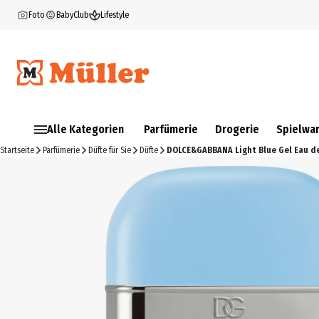
Foto
BabyClub
Lifestyle
Alle Kategorien
Parfümerie
Drogerie
Spielwa
Startseite
Parfümerie
Düfte für Sie
Düfte
DOLCE&GABBANA Light Blue Gel Eau de