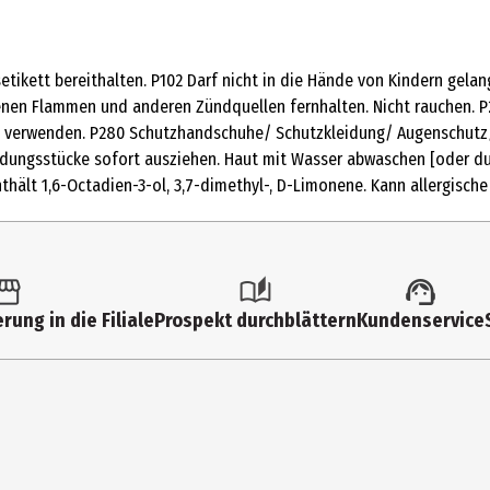
gsetikett bereithalten. P102 Darf nicht in die Hände von Kindern ge
RAGRANCE), AQUA (WATER), TETRAMETHYL ACETYLOCTAHYDRONAPHTHAL
fenen Flammen und anderen Zündquellen fernhalten. Nicht rauchen. P
BENZYL SALICYLATE, ETHYLHEXYL METHOXYCINNAMATE, LINALYL ACETATE
e verwenden. P280 Schutzhandschuhe/ Schutzkleidung/ Augenschutz/
ZOATE, LINALOOL, PENTAERYTHRITYL TETRA-DI-T-BUTYL HYDROXYHYD
dungsstücke sofort ausziehen. Haut mit Wasser abwaschen [oder du
, HEXADECANOLACTONE, GERANYL ACETATE, CINNAMAL, CITRONELLOL, T
nthält 1,6-Octadien-3-ol, 3,7-dimethyl-, D-Limonene. Kann allergisch
, TERPINEOL, SODIUM HYDROXIDE, CI 19140 (YELLOW 5), CI 15985 (YELL
 der Verpackung, um sicherzustellen, dass das Produkt für Ihren per
e Körperstellen wie Handgelenke oder den Hals auf. Tupfen oder mass
 warmen Hautpartien entfaltet sich der Duft besonders gut. Vermeid
rung in die Filiale
Prospekt durchblättern
Kundenservice