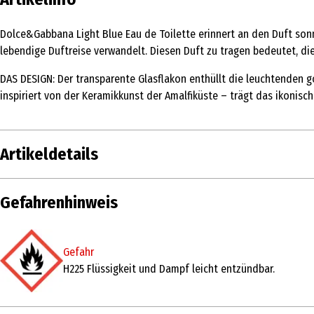
Dolce&Gabbana Light Blue Eau de Toilette erinnert an den Duft sonne
lebendige Duftreise verwandelt. Diesen Duft zu tragen bedeutet, di
DAS DESIGN: Der transparente Glasflakon enthüllt die leuchtenden g
inspiriert von der Keramikkunst der Amalfiküste – trägt das ikoni
Artikeldetails
Inhalt
30 ml
Gefahrenhinweis
Produkttyp
Eau de Toilette
Gefahr
Duftkonzentration
Eau de Toilette
H225 Flüssigkeit und Dampf leicht entzündbar.
Anwendungsart
Roller
Duftnote
frisch