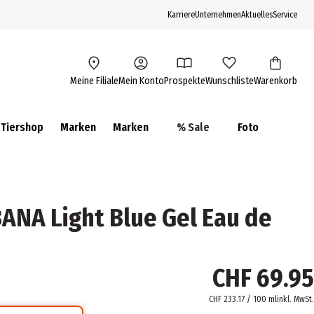
Karriere
Unternehmen
Aktuelles
Service
Meine Filiale
Mein Konto
Prospekte
Wunschliste
Warenkorb
Tiershop
Marken
Marken
% Sale
Foto
NA Light Blue Gel Eau de
CHF 69.95
CHF 233.17 / 100 ml
inkl. MwSt.