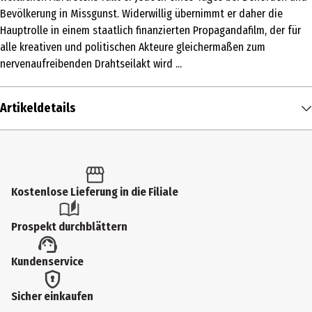
Bevölkerung in Missgunst. Widerwillig übernimmt er daher die
Hauptrolle in einem staatlich finanzierten Propagandafilm, der für
alle kreativen und politischen Akteure gleichermaßen zum
nervenaufreibenden Drahtseilakt wird ...
Artikeldetails
Inhalt
1 Stk.
Altersfreigabe
Kostenlose Lieferung in die Filiale
16
Prospekt durchblättern
Produkttyp
Kundenservice
Multimedia
Bildformat
Sicher einkaufen
2391|Widescreen