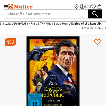
Zur Navigation
Zum Hauptinhalt
springen
springen
Suchbegriffe / Artikelnummer
Startseite
Multi-Media
Filme & TV
Action & Abenteuer
Eagles of the Republic
Artikelnr.
3206863