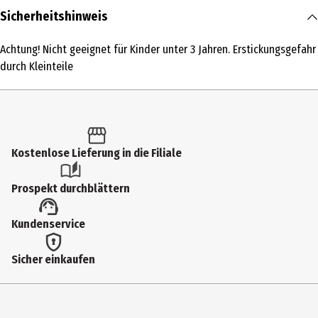
Inhalt
Sicherheitshinweis
1 Stk.
Achtung! Nicht geeignet für Kinder unter 3 Jahren. Erstickungsgefahr
Produkttyp
durch Kleinteile
Kartenspiele
Altersempfehlung ab
8 Jahre
Kostenlose Lieferung in die Filiale
Artikelnummer des Herstellers
884961
Prospekt durchblättern
Hersteller
Kundenservice
Hutter Trade GmbH & Co. KG
Herstelleradresse
Sicher einkaufen
Bgm. - Landmann - Platz 1-5 89312 Günzburg
Kontaktmöglichkeit