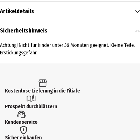
Artikeldetails
Inhalt
Sicherheitshinweis
1 Stk.
Achtung! Nicht für Kinder unter 36 Monaten geeignet. Kleine Teile.
Produkttyp
Erstickungsgefahr.
Computer für Vorschulkinder
Altersempfehlung ab
4 Jahre
Kostenlose Lieferung in die Filiale
Artikelnummer des Herstellers
221306
Prospekt durchblättern
Hersteller
Kundenservice
Edurino GmbH
Herstelleradresse
Sicher einkaufen