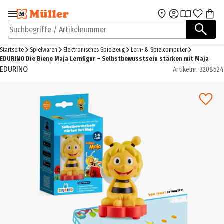
Zur Navigation
Zum Hauptinhalt
springen
springen
Suchbegriffe / Artikelnummer
Startseite
Spielwaren
Elektronisches Spielzeug
Lern- & Spielcomputer
EDURINO Die Biene Maja Lernfigur – Selbstbewusstsein stärken mit Maja
EDURINO
Artikelnr.
3208524