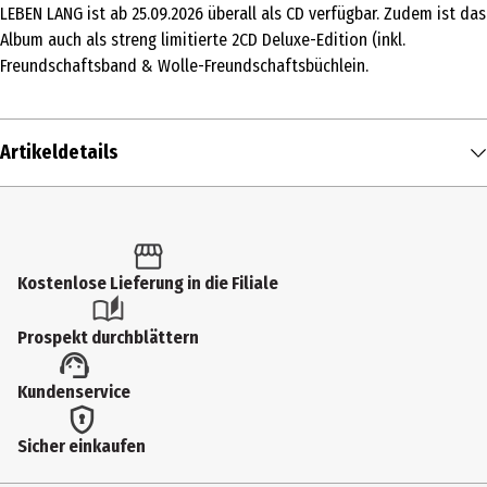
LEBEN LANG ist ab 25.09.2026 überall als CD verfügbar. Zudem ist das
Album auch als streng limitierte 2CD Deluxe-Edition (inkl.
Freundschaftsband & Wolle-Freundschaftsbüchlein.
Artikeldetails
Inhalt
1 Stk.
Produkttyp
Kostenlose Lieferung in die Filiale
Multimedia
Prospekt durchblättern
Künstler
Kundenservice
Wolfgang Petry
Medium
Sicher einkaufen
CD