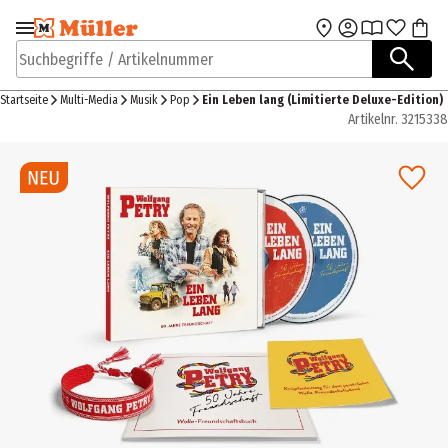
Zur Navigation
Zum Hauptinhalt
springen
springen
Suchbegriffe / Artikelnummer
Startseite
Multi-Media
Musik
Pop
Ein Leben lang (Limitierte Deluxe-Edition)
Artikelnr.
3215338