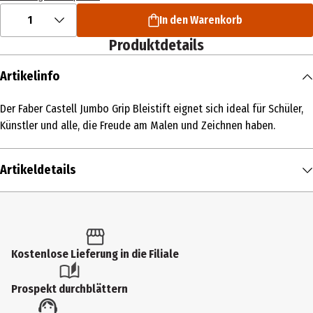
1
In den Warenkorb
Produktdetails
Artikelinfo
Der Faber Castell Jumbo Grip Bleistift eignet sich ideal für Schüler,
Künstler und alle, die Freude am Malen und Zeichnen haben.
Artikeldetails
Inhalt
1 Stk.
Produkttyp
Kostenlose Lieferung in die Filiale
Bleistifte
Prospekt durchblättern
Hersteller