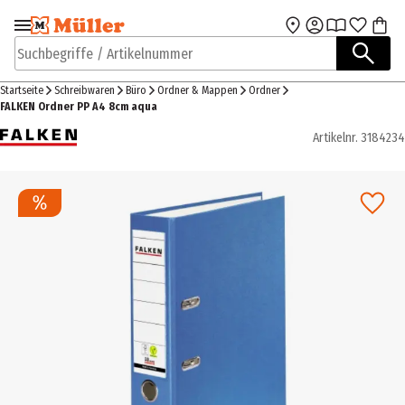
Zur Navigation
Zum Hauptinhalt
springen
springen
Suchbegriffe / Artikelnummer
Startseite
Schreibwaren
Büro
Ordner & Mappen
Ordner
FALKEN Ordner PP A4 8cm aqua
Artikelnr.
3184234