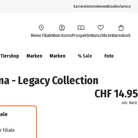
Karriere
Unternehmen
Aktuelles
Service
Meine Filiale
Mein Konto
Prospekte
Wunschliste
Warenkorb
Tiershop
Marken
Marken
% Sale
Foto
na - Legacy Collection
CHF 14.95
inkl. MwSt.
iale
 Filiale