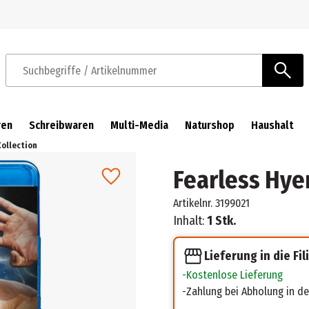
Zur Navigation springen
Zum Hauptinhalt springen
Suchbegriffe / Artikelnummer
ren
Schreibwaren
Multi-Media
Naturshop
Haushalt
Collection
Fearless Hye
Artikelnr.
3199021
Inhalt:
1 Stk.
Lieferung in die Fil
Kostenlose Lieferung
Zahlung bei Abholung in der