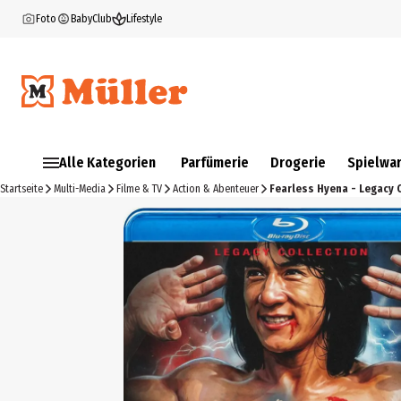
Foto
BabyClub
Lifestyle
Alle Kategorien
Parfümerie
Drogerie
Spielwa
Startseite
Multi-Media
Filme & TV
Action & Abenteuer
Fearless Hyena - Legacy 