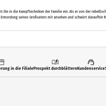
 ihn in die Kampftechniken der Familie ein. Als er von der rebellisch
e Ermordung seines Großvaters mit ansehen und schwört daraufhin Ra
1 Stk.
FSK 16
rung in die Filiale
Prospekt durchblättern
Kundenservice
Multimedia
2351|169|HD
0
Deutsche Filmfassung, Trailer, Audiokommentar