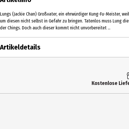
Lungs (Jackie Chan) Großvater, ein ehrwürdiger Kung-Fu-Meister, weiht
um diesen nicht selbst in Gefahr zu bringen. Tatenlos muss Lung di
der Chings. Doch auch dieser kommt nicht unvorbereitet ...
Artikeldetails
Inhalt
Altersfreigabe
Kostenlose Liefe
Produkttyp
Bildformat
Anzahl Bonusdiscs
Zusatzinfos / Bonusmaterial beim Film dabei