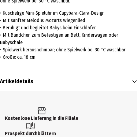
ohne Spielwerk bei 30 °C waschbar.
• Kuschelige Mini-Spieluhr im Capybara-Clara-Design
• Mit sanfter Melodie: Mozarts Wiegenlied
• Beruhigt und begleitet Babys beim Einschlafen
• Mit Bändchen zum Befestigen an Bett, Kinderwagen oder
Babyschale
• Spielwerk herausnehmbar; ohne Spielwerk bei 30 °C waschbar
• Größe: ca. 18 cm
Artikeldetails
Inhalt
1 Stk.
Produkttyp
Kostenlose Lieferung in die Filiale
Spieluhren
Prospekt durchblättern