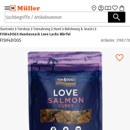
Zur Navigation
Zum Hauptinhalt
springen
springen
Suchbegriffe / Artikelnummer
Startseite
Tiershop
Tiernahrung
Hund
Belohnung & Snacks
FISH4DOGS Hundesnack Love Lachs Würfel
FISH4DOGS
Artikelnr.
3198770