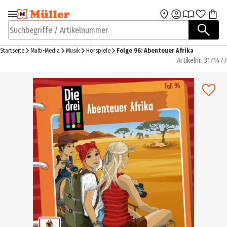
Zur Navigation
Zum Hauptinhalt
springen
springen
Suchbegriffe / Artikelnummer
Startseite
Multi-Media
Musik
Hörspiele
Folge 96: Abenteuer Afrika
Artikelnr.
3171477