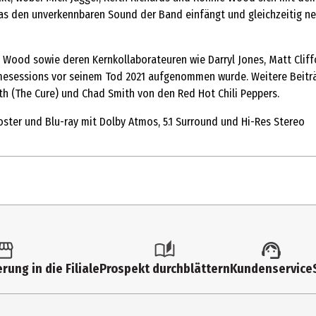
as den unverkennbaren Sound der Band einfängt und gleichzeitig neue
d Wood sowie deren Kernkollaborateuren wie Darryl Jones, Matt Cli
nahmesessions vor seinem Tod 2021 aufgenommen wurde. Weitere Bei
th (The Cure) und Chad Smith von den Red Hot Chili Peppers.
Poster und Blu-ray mit Dolby Atmos, 5.1 Surround und Hi-Res Stereo
tk.
ltimedia
rung in die Filiale
Prospekt durchblättern
Kundenservice
e Rolling Stones
lydor