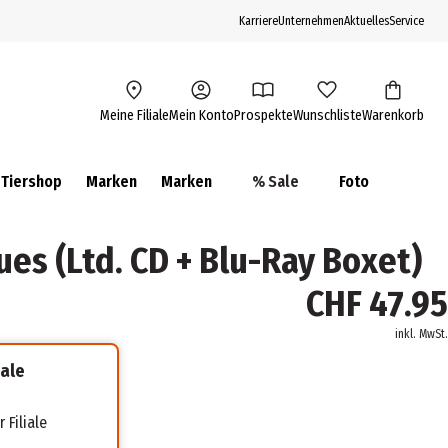
Karriere
Unternehmen
Aktuelles
Service
Meine Filiale
Mein Konto
Prospekte
Wunschliste
Warenkorb
Tiershop
Marken
Marken
% Sale
Foto
es (Ltd. CD + Blu-Ray Boxet)
CHF 47.95
inkl. MwSt.
iale
 Filiale