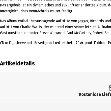
Das Ergebnis ist ein dynamisches und zukunftsorientiertes Album, d
unvergleichliches Vermächtnis weiter festigt.
Das Album enthält herausragende Auftritte von Jagger, Richards un
Auftritt von Charlie Watts, der während einer seiner letzten Auf
Gastkünstlern, darunter Steve Winwood, Paul McCartney, Robert Smi
CD in Digisleeve mit 16-seitigem Liedtextheft, 7" Artprint, Foldout-
Artikeldetails
Inhalt
1 S
Produkttyp
Mu
Kostenlose Liefe
Künstler
Th
Label
Po