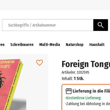
Zur Navigation springen
Zum Hauptinhalt springen
Suchbegriffe / Artikelnummer
ren
Schreibwaren
Multi-Media
Naturshop
Haushalt
Foreign Tongu
Artikelnr.
3202595
Inhalt:
1 Stk.
Lieferung in die Fil
Kostenlose Lieferung
Zahlung bei Abholung in der