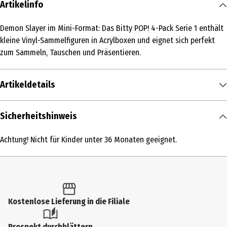
Artikelinfo
Demon Slayer im Mini-Format: Das Bitty POP! 4-Pack Serie 1 enthält
kleine Vinyl-Sammelfiguren in Acrylboxen und eignet sich perfekt
zum Sammeln, Tauschen und Präsentieren.
Artikeldetails
Inhalt
Sicherheitshinweis
1 Stk.
Achtung! Nicht für Kinder unter 36 Monaten geeignet.
Produkttyp
Action Figuren
Altersempfehlung ab
6 Jahre
Kostenlose Lieferung in die Filiale
Artikelnummer des Herstellers
Prospekt durchblättern