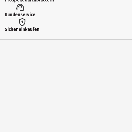
86949
Lizenz (spw)
Kundenservice
Funko Others
Sicher einkaufen
Hersteller
Funko EU BV
Herstelleradresse
Zuidplein 36, 1077 XV Amsterdam
Kontaktmöglichkeit
supportEMEA@Funko.com