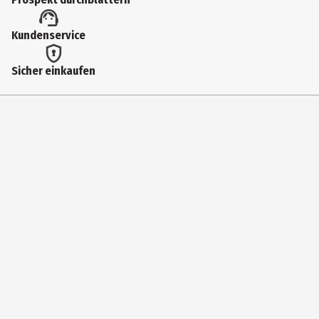
92657
Lizenz (spw)
Kundenservice
Funko Others
Sicher einkaufen
Hersteller
Funko EU BV
Herstelleradresse
Zuidplein 36, 1077 XV Amsterdam
Kontaktmöglichkeit
supportEMEA@Funko.com