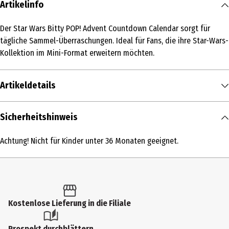
Artikelinfo
Der Star Wars Bitty POP! Advent Countdown Calendar sorgt für
tägliche Sammel-Überraschungen. Ideal für Fans, die ihre Star-Wars-
Kollektion im Mini-Format erweitern möchten.
Artikeldetails
Inhalt
Sicherheitshinweis
1 Stk.
Achtung! Nicht für Kinder unter 36 Monaten geeignet.
Produkttyp
Action Figuren
Altersempfehlung ab
6 Jahre
Kostenlose Lieferung in die Filiale
Artikelnummer des Herstellers
Prospekt durchblättern