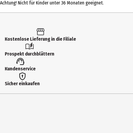
Achtung! Nicht für Kinder unter 36 Monaten geeignet.
Produkttyp
Action Figuren
Altersempfehlung ab
6 Jahre
Kostenlose Lieferung in die Filiale
Artikelnummer des Herstellers
Prospekt durchblättern
84122
Hersteller
Kundenservice
Funko EU BV
Sicher einkaufen
Herstelleradresse
Zuidplein 36, 1077 XV Amsterdam
Kontaktmöglichkeit
supportEMEA@Funko.com