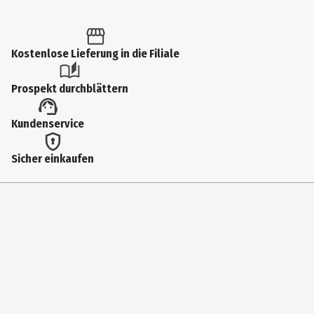
Altersempfehlung ab
6 Jahre
Kostenlose Lieferung in die Filiale
Artikelnummer des Herstellers
Prospekt durchblättern
80354
Lizenz (spw)
Kundenservice
Funko Anime
Sicher einkaufen
Hersteller
Funko EU BV
Herstelleradresse
Zuidplein 36, 1077 XV Amsterdam
Kontaktmöglichkeit
supportEMEA@Funko.com