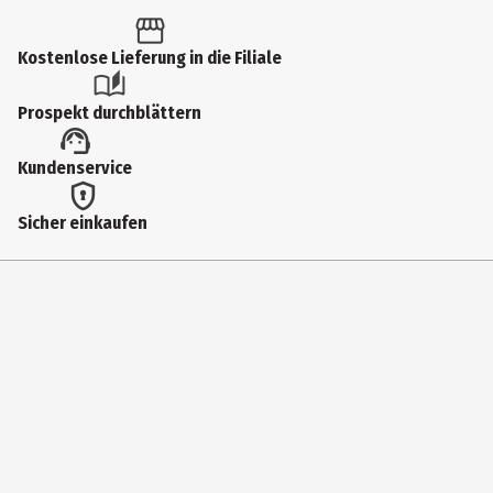
Altersempfehlung ab
6 Jahre
Kostenlose Lieferung in die Filiale
Artikelnummer des Herstellers
Prospekt durchblättern
90794
Lizenz (spw)
Kundenservice
Funko Anime
Sicher einkaufen
Hersteller
Funko EU BV
Herstelleradresse
Zuidplein 36, 1077 XV Amsterdam
Kontaktmöglichkeit
supportEMEA@Funko.com