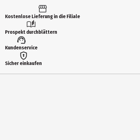
Altersempfehlung ab
6 Jahre
Kostenlose Lieferung in die Filiale
Artikelnummer des Herstellers
Prospekt durchblättern
92471
Lizenz (spw)
Kundenservice
Funko DC
Sicher einkaufen
Hersteller
Funko EU BV
Herstelleradresse
Zuidplein 36, 1077 XV Amsterdam
Kontaktmöglichkeit
supportEMEA@Funko.com