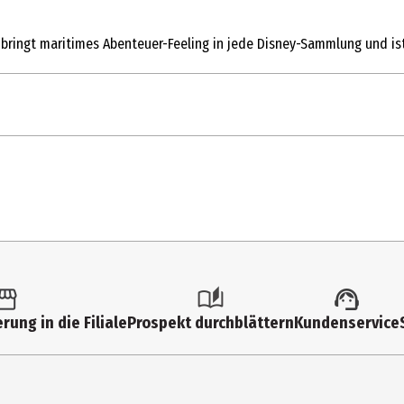
ur bringt maritimes Abenteuer-Feeling in jede Disney-Sammlung und is
1 Stk.
Action Figuren
6 Jahre
93206
Funko Disney
rung in die Filiale
Prospekt durchblättern
Kundenservice
Funko EU BV
Zuidplein 36, 1077 XV Amsterdam