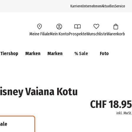
Karriere
Unternehmen
Aktuelles
Service
Meine Filiale
Mein Konto
Prospekte
Wunschliste
Warenkorb
Tiershop
Marken
Marken
% Sale
Foto
isney Vaiana Kotu
CHF 18.95
inkl. MwSt.
iale