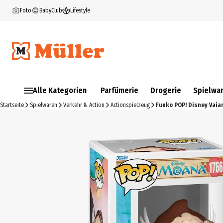
Foto
BabyClub
Lifestyle
Alle Kategorien
Parfümerie
Drogerie
Spielwa
Startseite
Spielwaren
Verkehr & Action
Actionspielzeug
Funko POP! Disney Vaia