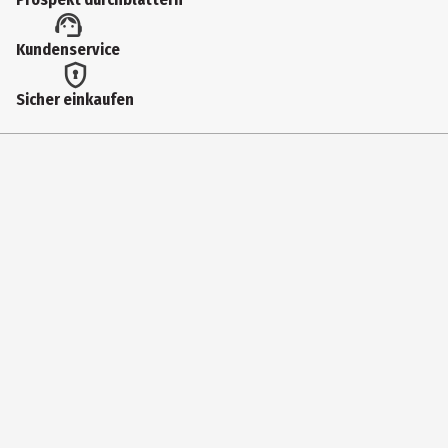
93513
Lizenz (spw)
Kundenservice
Funko Video Games
Sicher einkaufen
Hersteller
Funko EU BV
Herstelleradresse
Zuidplein 36, 1077 XV Amsterdam
Kontaktmöglichkeit
supportEMEA@Funko.com