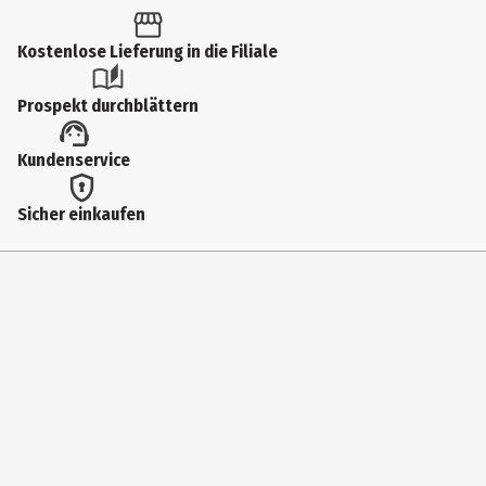
Altersempfehlung ab
6 Jahre
Kostenlose Lieferung in die Filiale
Artikelnummer des Herstellers
Prospekt durchblättern
86368
Lizenz (spw)
Kundenservice
Funko Marvel
Sicher einkaufen
Hersteller
Funko EU BV
Herstelleradresse
Zuidplein 36, 1077 XV Amsterdam
Kontaktmöglichkeit
supportEMEA@Funko.com