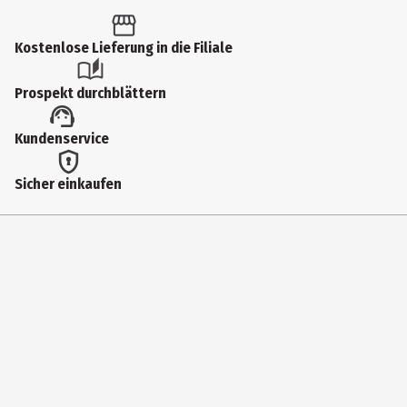
Altersempfehlung ab
6 Jahre
Kostenlose Lieferung in die Filiale
Artikelnummer des Herstellers
Prospekt durchblättern
90791
Lizenz (spw)
Kundenservice
Funko Marvel
Sicher einkaufen
Hersteller
Funko EU BV
Herstelleradresse
Zuidplein 36, 1077 XV Amsterdam
Kontaktmöglichkeit
supportEMEA@Funko.com