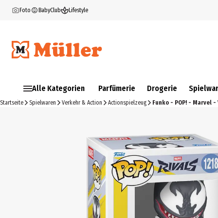
Foto
BabyClub
Lifestyle
Alle Kategorien
Parfümerie
Drogerie
Spielwa
Startseite
Spielwaren
Verkehr & Action
Actionspielzeug
Funko - POP! - Marvel -