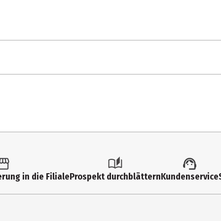
1 Stk.
Action Figuren
6 Jahre
90849
Funko Marvel
rung in die Filiale
Prospekt durchblättern
Kundenservice
Funko EU BV
Zuidplein 36, 1077 XV Amsterdam