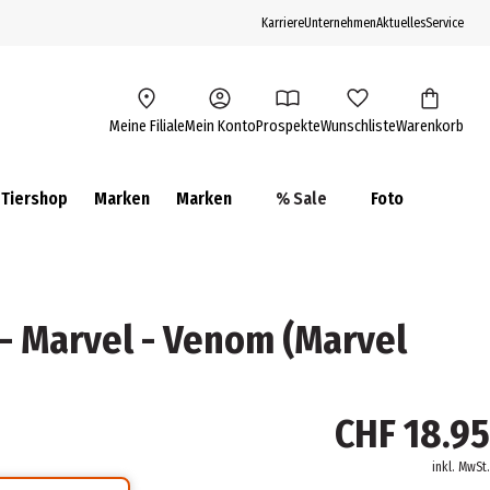
Karriere
Unternehmen
Aktuelles
Service
Meine Filiale
Mein Konto
Prospekte
Wunschliste
Warenkorb
Tiershop
Marken
Marken
% Sale
Foto
 - Marvel - Venom (Marvel
CHF 18.95
inkl. MwSt.