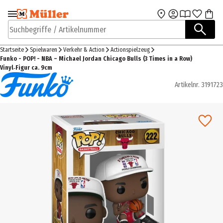
Zur Navigation
Zum Hauptinhalt
springen
springen
Suchbegriffe / Artikelnummer
Startseite
Spielwaren
Verkehr & Action
Actionspielzeug
Funko - POP! - NBA – Michael Jordan Chicago Bulls (3 Times in a Row)
Vinyl‑Figur ca. 9cm
Artikelnr.
3191723