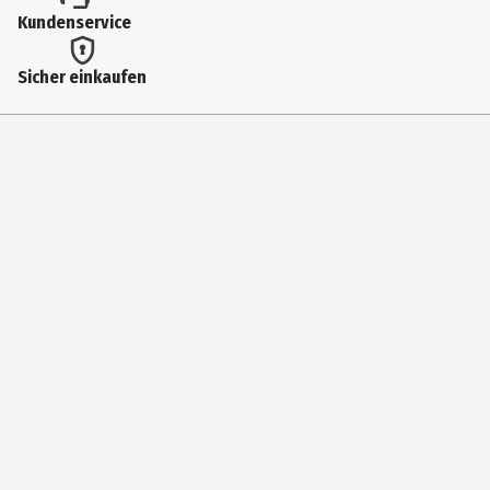
Lizenz (spw)
Kundenservice
Funko Sports
Sicher einkaufen
Hersteller
Funko EU BV
Herstelleradresse
Zuidplein 36, 1077 XV Amsterdam
Kontaktmöglichkeit
supportEMEA@Funko.com