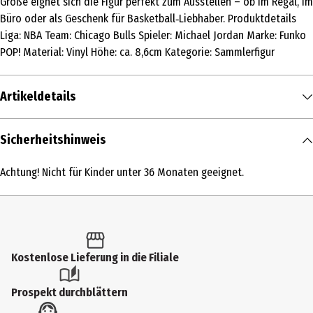
Größe eignet sich die Figur perfekt zum Ausstellen – ob im Regal, im
Büro oder als Geschenk für Basketball‑Liebhaber. Produktdetails
Liga: NBA Team: Chicago Bulls Spieler: Michael Jordan Marke: Funko
POP! Material: Vinyl Höhe: ca. 8,6cm Kategorie: Sammlerfigur
Artikeldetails
Inhalt
Sicherheitshinweis
1 Stk.
Achtung! Nicht für Kinder unter 36 Monaten geeignet.
Produkttyp
Action Figuren
Altersempfehlung ab
6 Jahre
Kostenlose Lieferung in die Filiale
Artikelnummer des Herstellers
Prospekt durchblättern
90538