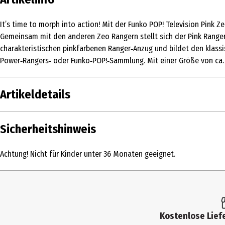
It’s time to morph into action! Mit der Funko POP! Television Pink 
Gemeinsam mit den anderen Zeo Rangern stellt sich der Pink Ranger
charakteristischen pinkfarbenen Ranger‑Anzug und bildet den klassisc
Power‑Rangers‑ oder Funko‑POP!‑Sammlung. Mit einer Größe von ca. 9
Artikeldetails
Inhalt
Sicherheitshinweis
Produkttyp
Achtung! Nicht für Kinder unter 36 Monaten geeignet.
Altersempfehlung ab
Artikelnummer des Herstellers
Lizenz (spw)
Kostenlose Liefe