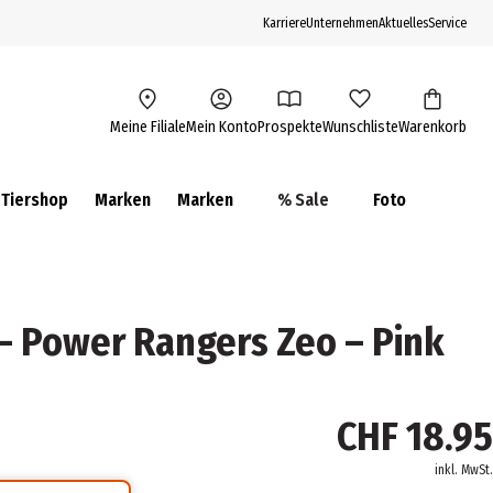
Karriere
Unternehmen
Aktuelles
Service
Meine Filiale
Mein Konto
Prospekte
Wunschliste
Warenkorb
Tiershop
Marken
Marken
% Sale
Foto
 - Power Rangers Zeo – Pink
CHF 18.95
inkl. MwSt.