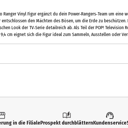
Zeo Ranger Vinyl Figur ergänzt du dein Power‑Rangers‑Team um eine w
 entschlossen den Mächten des Bösen, um die Erde zu beschützen. D
hen Look der TV‑Serie detailreich ab. Als Teil der POP! Television R
,4 cm eignet sich die Figur ideal zum Sammeln, Ausstellen oder Ver
1 Stk.
Action Figuren
6 Jahre
90425
Funko TV
rung in die Filiale
Prospekt durchblättern
Kundenservice