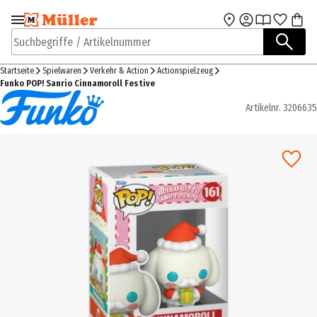
Zur Navigation
Zum Hauptinhalt
springen
springen
Suchbegriffe / Artikelnummer
Startseite
Spielwaren
Verkehr & Action
Actionspielzeug
Funko POP! Sanrio Cinnamoroll Festive
Artikelnr.
3206635