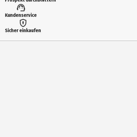
93259
Lizenz (spw)
Kundenservice
Funko Others
Sicher einkaufen
Hersteller
Funko EU BV
Herstelleradresse
Zuidplein 36, 1077 XV Amsterdam
Kontaktmöglichkeit
supportEMEA@Funko.com